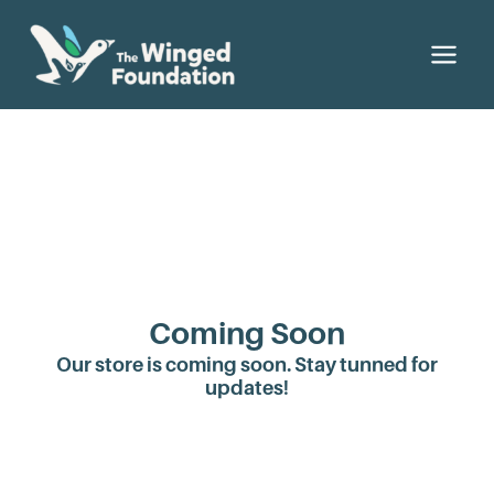
Ir
al
Men
contenido
princ
Coming Soon
Our store is coming soon. Stay tunned for
updates!