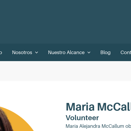
o
Nosotros
Nuestro Alcance
Blog
Cont
Maria McCa
Volunteer
María Alejandra McCallum obt