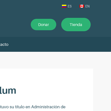
ES
EN
Donar
Tienda
acto
llum
uvo su título en Administración de